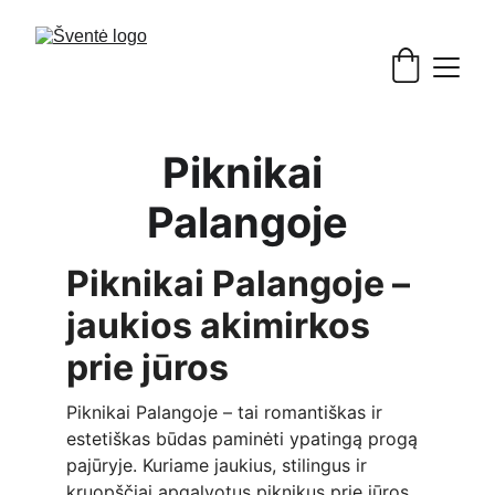
Piknikai 
Palangoje
Piknikai Palangoje – 
jaukios akimirkos 
prie jūros
Piknikai Palangoje – tai romantiškas ir 
estetiškas būdas paminėti ypatingą progą 
pajūryje. Kuriame jaukius, stilingus ir 
kruopščiai apgalvotus piknikus prie jūros, 