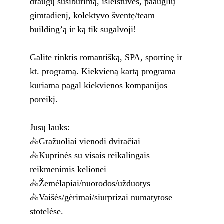
draugų susibūrimą, išleistuves, paauglių 
gimtadienį, kolektyvo šventę/team 
building’ą ir ką tik sugalvoji!
Galite rinktis romantišką, SPA, sportinę ir 
kt. programą. Kiekvieną kartą programa 
kuriama pagal kiekvienos kompanijos 
poreikį.
Jūsų lauks:
🚴Gražuoliai vienodi dviračiai
🚴Kuprinės su visais reikalingais 
reikmenimis kelionei
🚴Žemėlapiai/nuorodos/užduotys
🚴Vaišės/gėrimai/siurprizai numatytose 
stotelėse.