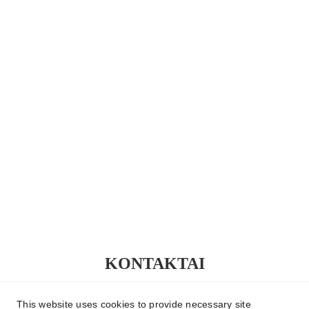
KONTAKTAI
+37060109906 
This website uses cookies to provide necessary site
greitaisvente@gmail.com